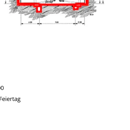
00
Feiertag