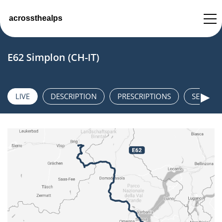
E62 Simplon (CH-IT)
ACCUEIL
▶
LIVE
DESCRIPTION
PRESCRIPTIONS
SECURIT
CONTACT
IMPRESSUM
DATENSCHUTZ
DATENSCHUTZEINSTELLUNGEN