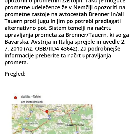
opozorili o prometnih zastojih. Tako je mogoče
prometne udeležence že v Nemčiji opozoriti na
prometne zastoje na avtocestah Brenner in/ali
Tauern proti jugu in jim po potrebi predlagati
alternativno pot. Sistem temelji na načrtu
upravljanja prometa za Brenner/Tauern, ki so ga
Bavarska, Avstrija in Italija sprejele in uvedle 2.
7. 2010 (Az. OBB/IID4-43642). Za podrobnejše
informacije preberite ta načrt upravljanja
prometa.
Pregled: