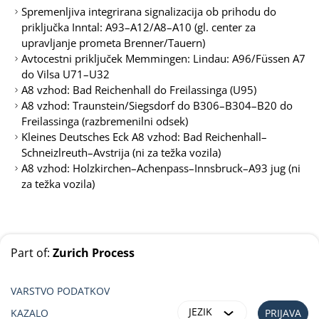
Spremenljiva integrirana signalizacija ob prihodu do
priključka Inntal: A93–A12/A8–A10 (gl. center za
upravljanje prometa Brenner/Tauern)
Avtocestni priključek Memmingen: Lindau: A96/Füssen A7
do Vilsa U71–U32
A8 vzhod: Bad Reichenhall do Freilassinga (U95)
A8 vzhod: Traunstein/Siegsdorf do B306–B304–B20 do
Freilassinga (razbremenilni odsek)
Kleines Deutsches Eck A8 vzhod: Bad Reichenhall–
Schneizlreuth–Avstrija (ni za težka vozila)
A8 vzhod: Holzkirchen–Achenpass–Innsbruck–A93 jug (ni
za težka vozila)
Part of:
Zurich Process
VARSTVO PODATKOV
JEZIK
KAZALO
PRIJAVA