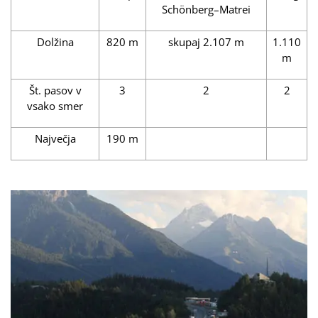
Schönberg–Matrei
Dolžina
820 m
skupaj 2.107 m
1.110
m
Št. pasov v
3
2
2
vsako smer
Največja
190 m