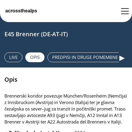
E45 Brenner (DE-AT-IT)
HOME
▶
LIVE
OPIS
PREDPISI IN DRUGE POMEMBNE INFOR
PIŠITE NAM
Opis
IMPRESSUM
DATENSCHUTZ
Brennerski koridor povezuje München/Rosenheim (Nemčija)
DATENSCHUTZEINSTELLUNGEN
z Innsbruckom (Avstrija) in Verono (Italija) ter je glavna
čezalpska os sever–jug za tranzit in počitniški promet. Traso
sestavljajo avtoceste A93 (jug) v Nemčiji, A12 Inntal in A13
Brenner v Avstriji ter A22 Autostrada del Brennero v Italiji.