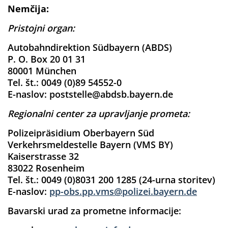
Nemčija:
Pristojni organ:
Autobahndirektion Südbayern (ABDS)
P. O. Box 20 01 31
80001 München
Tel. št.: 0049 (0)89 54552-0
E-naslov: poststelle@abdsb.bayern.de
Regionalni center za upravljanje prometa:
Polizeipräsidium Oberbayern Süd
Verkehrsmeldestelle Bayern (VMS BY)
Kaiserstrasse 32
83022 Rosenheim
Tel. št.: 0049 (0)8031 200 1285 (24-urna storitev)
E-naslov:
pp-obs.pp.vms@polizei.bayern.de
Bavarski urad za prometne informacije: