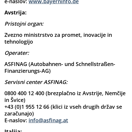
e-naslov:
www.bayerninfo.de
Avstrija:
Pristojni organ:
Zvezno ministrstvo za promet, inovacije in
tehnologijo
Operater:
ASFINAG (Autobahnen- und Schnellstraßen-
Finanzierungs-AG)
Servisni center ASFINAG:
0800 400 12 400 (brezplačno iz Avstrije, Nemčije
in Švice)
+43 (0)1 955 12 66 (klici iz vseh drugih držav se
zaračunajo)
E-naslov:
info@asfinag.at
Italija: